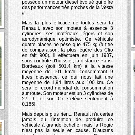
possède un moteur diesel évolué qui offre
des performances très proches de la
Vesta
II
.
Mais la plus efficace de toutes sera la
Renault, avec son moteur à essence 3
cylindres, ses matériaux légers et son
aérodynamique optimisée. Ce véhicule
quatre places ne pèse que 475 kg (à titre
de comparaison, la plus légère des Clio
en fait 900). Il effectuera en juin 1987,
sous contrôle d'huissier, la distance Paris-
Bordeaux (soit 501,4 km) à la vitesse
moyenne de 101 km/h, consommant 9
litres d'essence, ce qui nous fait une
moyenne de 1,94 litres aux 100 km. Ce
sera le record mondial de consommation
sur route. Son moteur est un 3 cylindres de
27 ch. et son Cx s'élève seulement à
0.186!
Mais depuis plus rien... Renault n'a certes
jamais eu l'intention de produire ce
véhicule à grande échelle, mais la Régie
n'est pas la seule en cause. D'aucuns