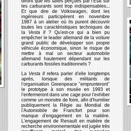
diront que les taxes perçues par l'Etat sur
les carburants sont trop indispensables...
Et que dire de Volkswagen, dont les
ingénieurs participèrent en novembre
1987 à un atelier où ils purent découvrir
toutes les caractéristiques techniques de
la
Vesta II
? Qu'est-ce qui a bien pu
empêcher le leader allemand de la voiture
grand public de développer son propre
véhicule économique, sinon le risque de
mettre à mal un secteur automobile
allemand hautement dépendant sur les
carburants fossiles traditionnels ?
La
Vesta II
refera parler d'elle longtemps
après, lorsque des militants de
l'organisation Greenpeace "emprunteront"
le prototype à son musée en 1993 et
l'enfermeront dans une cage pour l'exhiber
comme un monstre de foire, afin d'humilier
publiquement la Régie au Mondial de
l'Automobile de Francfort pour son
manque d'engagement en la matière.
L'engagement de Renault en matière de
recherche environnementale est jugée très