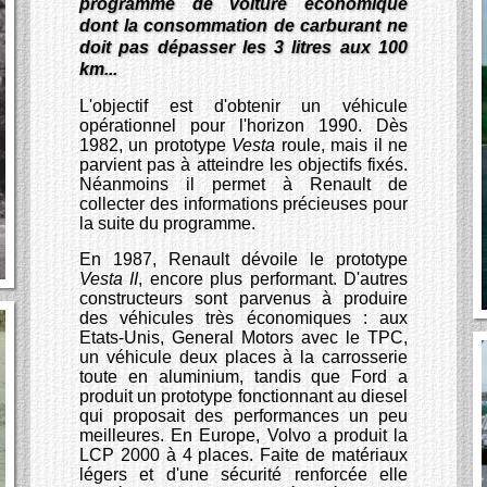
programme de voiture économique
dont la consommation de carburant ne
doit pas dépasser les 3 litres aux 100
km...
L'objectif est d'obtenir un véhicule
opérationnel pour l'horizon 1990. Dès
1982, un prototype
Vesta
roule, mais il ne
parvient pas à atteindre les objectifs fixés.
Néanmoins il permet à Renault de
collecter des informations précieuses pour
la suite du programme.
En 1987, Renault dévoile le prototype
Vesta II
, encore plus performant. D'autres
constructeurs sont parvenus à produire
des véhicules très économiques : aux
Etats-Unis, General Motors avec le TPC,
un véhicule deux places à la carrosserie
toute en aluminium, tandis que Ford a
produit un prototype fonctionnant au diesel
qui proposait des performances un peu
meilleures. En Europe, Volvo a produit la
LCP 2000 à 4 places. Faite de matériaux
légers et d'une sécurité renforcée elle