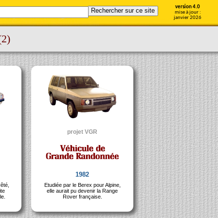
version 4.0
mise à jour :
janvier 2026
(2)
projet VGR
1982
êté,
Etudiée par le Berex pour Alpine,
ite
elle aurait pu devenir la Range
le.
Rover française.