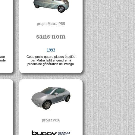
projet Matra P55
sans nom
1993
avec
Cette petite quatre places étudiée
ante
par Matra faillit engendrer la
prochaine génération de Twingo.
projet W16