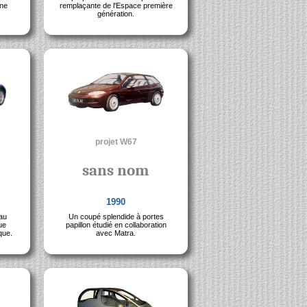
une
remplaçante de l'Espace première
génération.
projet W67
sans nom
1990
au
Un coupé splendide à portes
ue
papillon étudié en collaboration
que.
avec Matra.