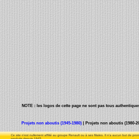
NOTE : les logos de cette page ne sont pas tous authentiques,
Projets non aboutis (1945-1980)
| Projets non aboutis (1980-2
Ce site n'est nullement affilié au groupe Renault ou à ses filiales. Il n'a aucun but de pro
produits depuis 1945.