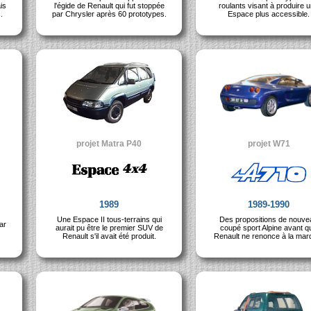
is
l'égide de Renault qui fut stoppée
roulants visant à produire 
.
par Chrysler après 60 prototypes.
Espace plus accessible.
projet Matra P40
projet W71
1989
1989-1990
Une Espace II tous-terrains qui
Des propositions de nouve
ar
aurait pu être le premier SUV de
coupé sport Alpine avant q
Renault s'il avait été produit.
Renault ne renonce à la mar