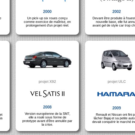
2000
2002
e
Un pick-up six roues conçu
Devant être produite à l'oues
comme exercice de maîtrise, en
nouvelle base, elle fut annu
prolongement d'un projet réel.
avant gel de style car trop c
projet X92
projet ULC
2008
2009
Version européenne de la SM7,
et
Renault et Nissan ont fini p
elle a roulé sous forme de
ais
lâcher Bajaj et sa petite auto
prototype avant d'être annulée par
devait conquérir le marché in
la crise.