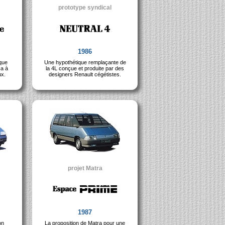
prototype syndical
1986
que
Une hypothétique remplaçante de
a à
la 4L conçue et produite par des
ux.
designers Renault cégétistes.
projet Matra
1987
on
La proposition de Matra pour une