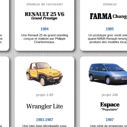
showcar de carrossier
showcar
1984
1985
te
Une Renault 25 de grand standing
Un prototype grec resté uni
me
conçue et réalisée par Philippe
quand MAVA-Renault renonç
s.
Charbonneaux.
produire des modèles loca
projet J-90
projet J48
"Populaire"
1983-1987
1987
la
Une mini-Jeep développée sous
Une série de prototypes n