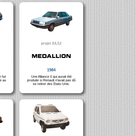
projet X/L52
1984
 fut
Une Alliance II qui aurait été
e au
produite si Renault n'avait pas dû
se retirer des Etats-Unis.