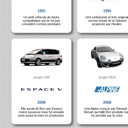
1993
1994
Un petit véhicule de loisirs
Une séduisante et très original
sympathique qui ne fut pas
version break de la Safrane
considéré comme prioritaire.
proposée par Heuliez.
projet J96
projet W19
2008
2008
Elle aurait dû être une Espace
Une Alpine conçue par Renault 
moins luxueuse mais fut annulée
Nissan qui faillit être produite m
juste avant la mise en production.
fut annulée par la crise.