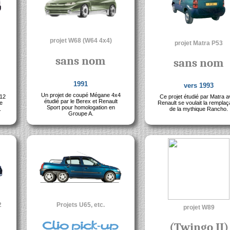
projet W68 (W64 4x4)
projet Matra P53
sans nom
sans nom
1991
vers 1993
Un projet de coupé Mégane 4x4
 12
Ce projet étudié par Matra 
étudié par le Berex et Renault
e
Renault se voulait la remplaç
Sport pour homologation en
.
de la mythique Rancho.
Groupe A.
2
Projets U65, etc.
projet W89
(Twingo II)