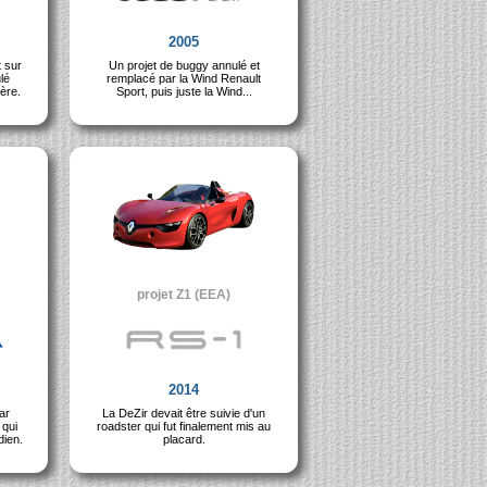
2005
t sur
Un projet de buggy annulé et
lé
remplacé par la Wind Renault
hère.
Sport, puis juste la Wind...
projet Z1 (EEA)
2014
ar
La DeZir devait être suivie d'un
 qui
roadster qui fut finalement mis au
dien.
placard.