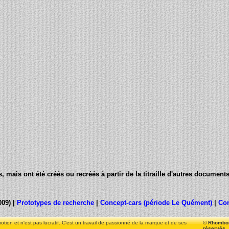
 mais ont été créés ou recréés à partir de la titraille d'autres document
009) |
Prototypes de recherche
|
Concept-cars (période Le Quément)
|
Con
motion et n'est pas lucratif. C'est un travail de passionné de la marque et de ses
© Rhombom
réservés