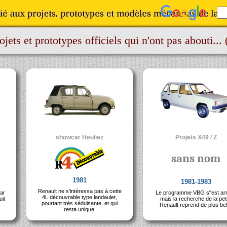
ojets et prototypes officiels qui n'ont pas abouti... 
showcar Heuliez
Projets X49 / Z
sans nom
1981
1981-1983
Renault ne s'intéressa pas à cette
par
Le programme VBG s"est arr
4L découvrable type landaulet,
uit
mais la recherche de la pet
pourtant très séduisante, et qui
Renault reprend de plus bel
resta unique.